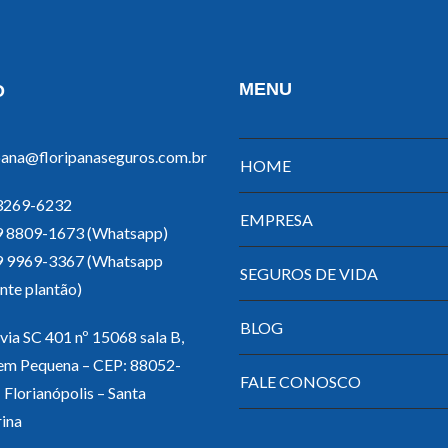
MENU
O
pana@floripanaseguros.com.br
HOME
 3269-6232
EMPRESA
 9 8809-1673 (Whatsapp)
 9 9969-3367 (Whatsapp
SEGUROS DE VIDA
nte plantão)
BLOG
ia SC 401 nº 15068 sala B,
em Pequena – CEP: 88052-
FALE CONOSCO
 Florianópolis – Santa
ina