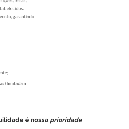
ições, feiras,
tabelecidos.
vento, garantindo
ente;
s (limitada a
uilidade
é
nossa
prioridade