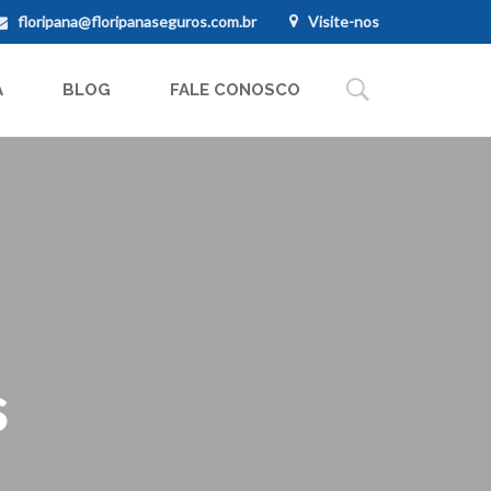
floripana@floripanaseguros.com.br
Visite-nos
A
BLOG
FALE CONOSCO
s