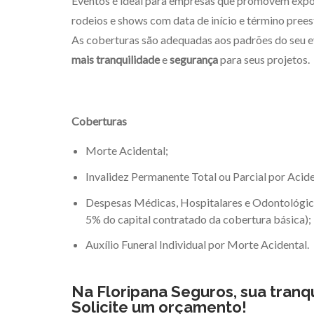
Eventos é ideal para empresas que promovem expos
rodeios e shows com data de início e término prees
As coberturas são adequadas aos padrões do seu e
mais tranquilidade
e
segurança
para seus projetos.
Coberturas
Morte Acidental;
Invalidez Permanente Total ou Parcial por Acid
Despesas Médicas, Hospitalares e Odontológica
5% do capital contratado da cobertura básica);
Auxílio Funeral Individual por Morte Acidental.
Na Floripana Seguros,
sua tranq
Solicite um orçamento!