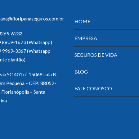
pana@floripanaseguros.com.br
HOME
 3269-6232
EMPRESA
 9 8809-1673 (Whatsapp)
 9 9969-3367 (Whatsapp
SEGUROS DE VIDA
nte plantão)
BLOG
ia SC 401 nº 15068 sala B,
em Pequena – CEP: 88052-
FALE CONOSCO
 Florianópolis – Santa
ina