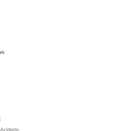
ais
;
 Acidente;