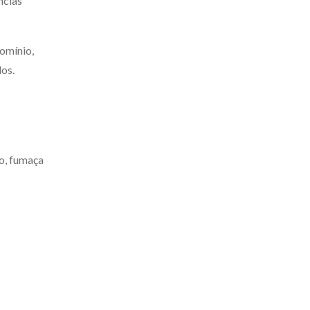
ncias
omínio,
os.
ão, fumaça