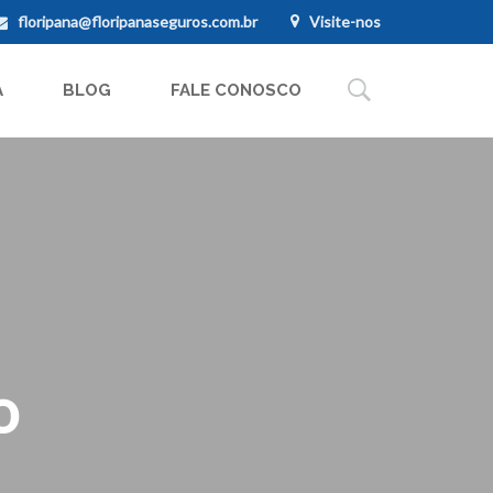
floripana@floripanaseguros.com.br
Visite-nos
A
BLOG
FALE CONOSCO
o