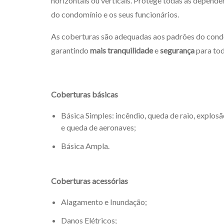
horizontais ou verticais. Protege todas as dependê
do condomínio e os seus funcionários.
As coberturas são adequadas aos padrões do cond
garantindo
mais tranquilidade
e
segurança
para tod
Coberturas básicas
Básica Simples: incêndio, queda de raio, explos
e queda de aeronaves;
Básica Ampla.
Coberturas acessórias
Alagamento e Inundação;
Danos Elétricos;