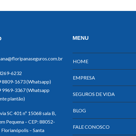
MENU
O
pana@floripanaseguros.com.br
HOME
 3269-6232
EMPRESA
 9 8809-1673 (Whatsapp)
 9 9969-3367 (Whatsapp
SEGUROS DE VIDA
nte plantão)
BLOG
ia SC 401 nº 15068 sala B,
em Pequena – CEP: 88052-
FALE CONOSCO
 Florianópolis – Santa