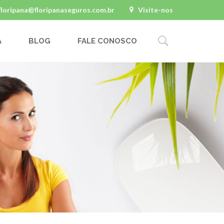
floripana@floripanaseguros.com.br
Visite-nos
A
BLOG
FALE CONOSCO