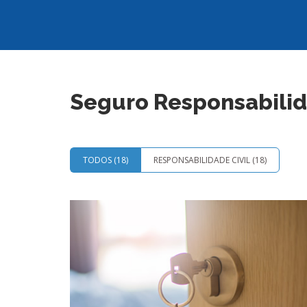
Seguro Responsabilid
TODOS
(
18
)
RESPONSABILIDADE CIVIL
(
18
)
SAIBA MAIS