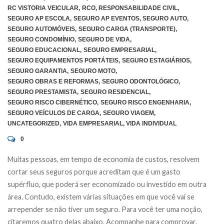
RC VISTORIA VEICULAR
,
RCO
,
RESPONSABILIDADE CIVIL
,
SEGURO AP ESCOLA
,
SEGURO AP EVENTOS
,
SEGURO AUTO
,
SEGURO AUTOMÓVEIS
,
SEGURO CARGA (TRANSPORTE)
,
SEGURO CONDOMÍNIO
,
SEGURO DE VIDA
,
SEGURO EDUCACIONAL
,
SEGURO EMPRESARIAL
,
SEGURO EQUIPAMENTOS PORTÁTEIS
,
SEGURO ESTAGIÁRIOS
,
SEGURO GARANTIA
,
SEGURO MOTO
,
SEGURO OBRAS E REFORMAS
,
SEGURO ODONTOLÓGICO
,
SEGURO PRESTAMISTA
,
SEGURO RESIDENCIAL
,
SEGURO RISCO CIBERNÉTICO
,
SEGURO RISCO ENGENHARIA
,
SEGURO VEÍCULOS DE CARGA
,
SEGURO VIAGEM
,
UNCATEGORIZED
,
VIDA EMPRESARIAL
,
VIDA INDIVIDUAL
0
Muitas pessoas, em tempo de economia de custos, resolvem
cortar seus seguros porque acreditam que é um gasto
supérfluo, que poderá ser economizado ou investido em outra
área. Contudo, existem várias situações em que você vai se
arrepender se não tiver um seguro. Para você ter uma noção,
citaremos quatro delas abaixo. Acompanhe para comprovar.