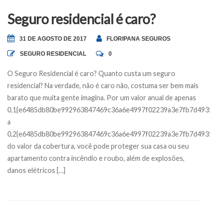
Seguro residencial é caro?
31 DE AGOSTO DE 2017
FLORIPANA SEGUROS
SEGURO RESIDENCIAL
0
O Seguro Residencial é caro? Quanto custa um seguro
residencial? Na verdade, não é caro não, costuma ser bem mais
barato que muita gente imagina. Por um valor anual de apenas
0,1{e6485db80be992963847469c36a6e4997f02239a3e7fb7d49359
a
0,2{e6485db80be992963847469c36a6e4997f02239a3e7fb7d49359
do valor da cobertura, você pode proteger sua casa ou seu
apartamento contra incêndio e roubo, além de explosões,
danos elétricos […]