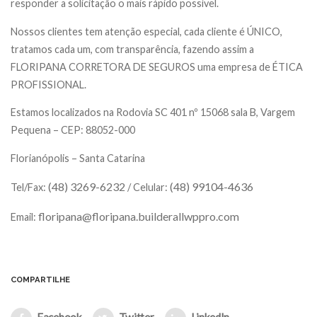
responder a solicitação o mais rápido possível.
Nossos clientes tem atenção especial, cada cliente é ÚNICO,
tratamos cada um, com transparência, fazendo assim a
FLORIPANA CORRETORA DE SEGUROS uma empresa de ÉTICA
PROFISSIONAL.
Estamos localizados na Rodovia SC 401 nº 15068 sala B, Vargem
Pequena – CEP: 88052-000
Florianópolis – Santa Catarina
(48) 3269-6232
(48) 99104-4636
Tel/Fax:
/ Celular:
floripana@floripana.builderallwppro.com
Email:
COMPARTILHE
Facebook
Twitter
LinkedIn