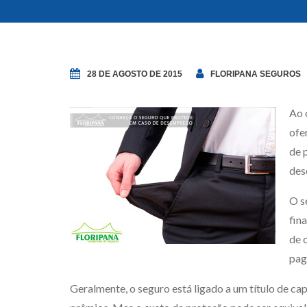
28 DE AGOSTO DE 2015
FLORIPANA SEGUROS
Ao 
ofe
de 
des
O s
fin
de 
pag
Geralmente, o seguro está ligado a um título de cap