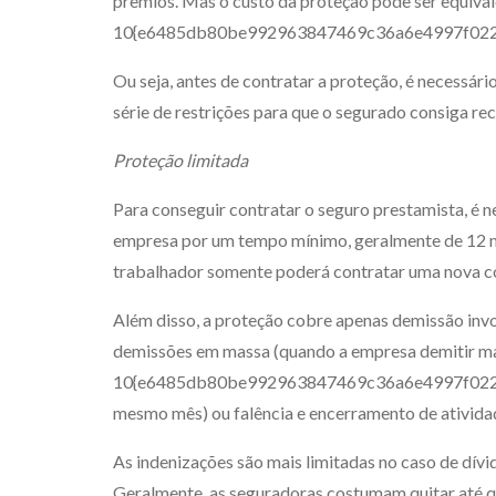
prêmios. Mas o custo da proteção pode ser equival
10{e6485db80be992963847469c36a6e4997f02239
Ou seja, antes de contratar a proteção, é necessári
série de restrições para que o segurado consiga re
Proteção limitada
Para conseguir contratar o seguro prestamista, é 
empresa por um tempo mínimo, geralmente de 12 me
trabalhador somente poderá contratar uma nova c
Além disso, a proteção cobre apenas demissão invol
demissões em massa (quando a empresa demitir ma
10{e6485db80be992963847469c36a6e4997f02239
mesmo mês) ou falência e encerramento de ativid
As indenizações são mais limitadas no caso de dívi
Geralmente, as seguradoras costumam quitar até qu