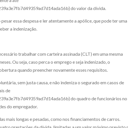
ente a até
a3e7fb7d49359ad7d14ada16b} do valor da dívida.
o pesar essa despesa e ler atentamente a apólice, que pode ter uma
ceber a indenização.
necessário trabalhar com carteira assinada (CLT) em uma mesma
ses. Ou seja, caso perca o emprego e seja indenizado, o
obertura quando preencher novamente esses requisitos.
untária, sem justa causa, e não indeniza o segurado em casos de
is de
a3e7fb7d49359ad7d14ada16b} do quadro de funcionários no
ades do empregador.
das mais longas e pesadas, como nos financiamentos de carros.
atro prestações da dívida, limitadas a um valor máximo previsto 