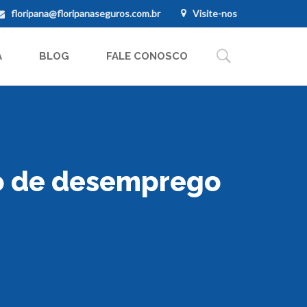
floripana@floripanaseguros.com.br
Visite-nos
A
BLOG
FALE CONOSCO
o de desemprego