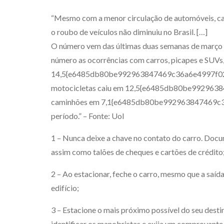
“Mesmo com a menor circulação de automóveis, cam
o roubo de veículos não diminuiu no Brasil. […]
O número vem das últimas duas semanas de março (
número as ocorrências com carros, picapes e SUVs
14,5{e6485db80be992963847469c36a6e4997f022
motocicletas caiu em 12,5{e6485db80be99296
caminhões em 7,1{e6485db80be992963847469c
período.” – Fonte:
Uol
1 – Nunca deixe a chave no contato do carro. Docu
assim como talões de cheques e cartões de crédito
2 – Ao estacionar, feche o carro, mesmo que a saíd
edifício;
3 – Estacione o mais próximo possível do seu destin
identificar os manobristas e exija um comprovante