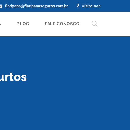
floripana@floripanaseguros.com.br
Visite-nos
A
BLOG
FALE CONOSCO
urtos