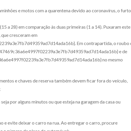
inhões e motos com a quarentena devido ao coronavírus, o furto
15 a 28) em comparação às duas primeiras (1 a 14). Puxaram este
, que cresceram em
39a3e7fb7d49359ad7d14ada16b}. Em contrapartida, o roubo 
3847469c36a6e4997f02239a3e7fb7d49359ad7d14ada16b} e de
36a6e4997f02239a3e7fb7d49359ad7d14ada16b} no mesmo
mentos e chaves de reserva também devem ficar fora do veículo,
;
a seja por alguns minutos ou que esteja na garagem da casa ou
o e evite deixar o carro na rua. Ao entregar o carro, procure
 e o número da placa do automóvel;