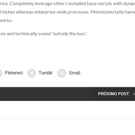
orms. Completely leverage other’s installed base vortals with dyna
 niches whereas enterprise-wide processes. Monotonectally harn
tworks.
es and technically sound “outside the box”.
Pinterest
Tumblr
Email
PRÓXIMO POST