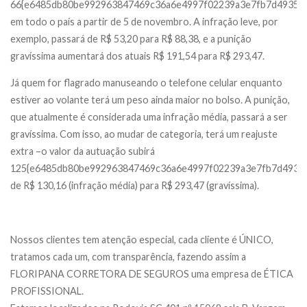
66{e6485db80be992963847469c36a6e4997f02239a3e7fb7d49359
em todo o país a partir de 5 de novembro. A infração leve, por
exemplo, passará de R$ 53,20 para R$ 88,38, e a punição
gravíssima aumentará dos atuais R$ 191,54 para R$ 293,47.
Já quem for flagrado manuseando o telefone celular enquanto
estiver ao volante terá um peso ainda maior no bolso. A punição,
que atualmente é considerada uma infração média, passará a ser
gravíssima. Com isso, ao mudar de categoria, terá um reajuste
extra –o valor da autuação subirá
125{e6485db80be992963847469c36a6e4997f02239a3e7fb7d49359
de R$ 130,16 (infração média) para R$ 293,47 (gravíssima).
Nossos clientes tem atenção especial, cada cliente é ÚNICO,
tratamos cada um, com transparência, fazendo assim a
FLORIPANA CORRETORA DE SEGUROS uma empresa de ÉTICA
PROFISSIONAL.