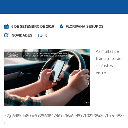
6 DE SETEMBRO DE 2016
FLORIPANA SEGUROS
NOVIDADES
0
As multas de
trânsito terão
reajustes
entre
52{e6485db80be992963847469c36a6e4997f02239a3e7fb7d49359
e