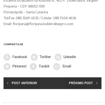
Estamos localizados na Rodovia SC 401 nº 15068 sala B, Vargem
Pequena – CEP: 88052-000
Florianópolis – Santa Catarina
Tel/Fax: (48) 3269-6232 / Celular: (48) 9104-4636
Email: floripana@floripana.builderallwppro.com
COMPARTILHE
Facebook
Twitter
LinkedIn
Pinterest
Tumblr
Email
POST ANTERIOR
PRÓXIMO POST