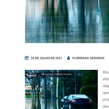
18 DE JULHO DE 2017
FLORIPANA SEGUROS
Ris
ati
ala
que
pre
dan