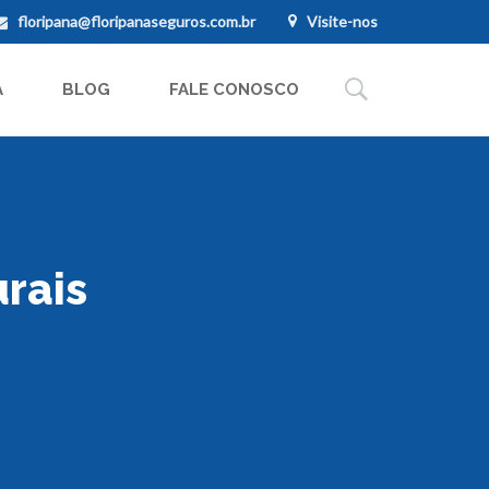
floripana@floripanaseguros.com.br
Visite-nos
A
BLOG
FALE CONOSCO
rais