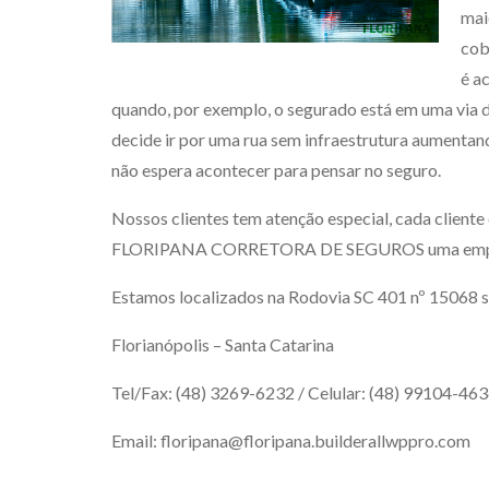
mai
cob
é a
quando, por exemplo, o segurado está em uma via de
decide ir por uma rua sem infraestrutura aumentand
não espera acontecer para pensar no seguro.
Nossos clientes tem atenção especial, cada client
FLORIPANA CORRETORA DE SEGUROS uma empr
Estamos localizados na Rodovia SC 401 nº 15068 
Florianópolis – Santa Catarina
Tel/Fax:
(48) 3269-6232
/ Celular: (48) 99104-46
Email:
floripana@floripana.builderallwppro.com