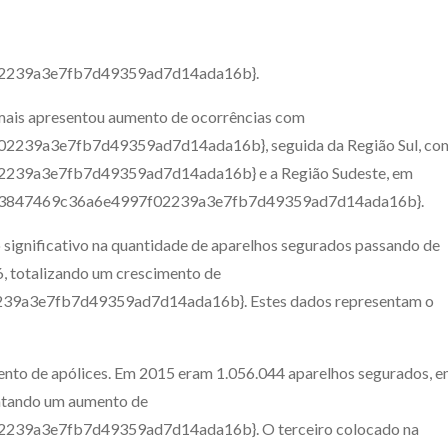
2239a3e7fb7d49359ad7d14ada16b}.
 mais apresentou aumento de ocorrências com
239a3e7fb7d49359ad7d14ada16b}, seguida da Região Sul, co
39a3e7fb7d49359ad7d14ada16b} e a Região Sudeste, em
963847469c36a6e4997f02239a3e7fb7d49359ad7d14ada16b}.
ignificativo na quantidade de aparelhos segurados passando de
6, totalizando um crescimento de
a3e7fb7d49359ad7d14ada16b}. Estes dados representam o
ento de apólices. Em 2015 eram 1.056.044 aparelhos segurados, 
entando um aumento de
39a3e7fb7d49359ad7d14ada16b}. O terceiro colocado na