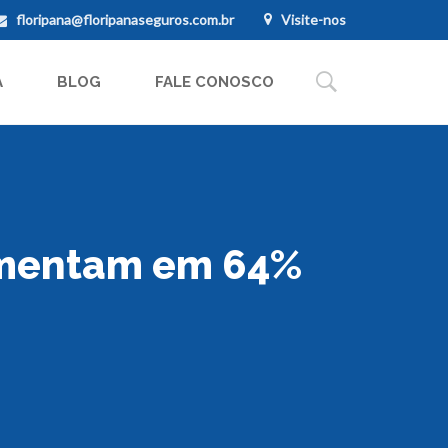
floripana@floripanaseguros.com.br
Visite-nos
A
BLOG
FALE CONOSCO
umentam em 64%