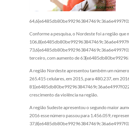
64,6{e6485db80be992963847469c36a6e4997f0
Conforme a pesquisa, o Nordeste foi a região que
106,8{e6485db80be992963847469c36a6e4997f02
73,6{e6485db80be992963847469c36a6e4997f022
terceiro, com aumento de 63{e6485db80be992
A região Nordeste apresentou também um número s
265.415 celulares, em 2015, para 480.237, em 201
81{e6485db80be992963847469c36a6e4997f02239
crescimento da violência na região.
A região Sudeste apresentou o segundo maior aum
2016 esse número passou para 1.456.059, repres
37,8{e6485db80be992963847469c36a6e4997f022