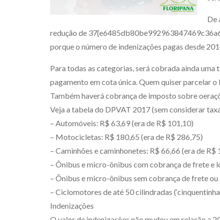
De 
redução de 37{e6485db80be992963847469c36a6
porque o número de indenizações pagas desde 2014 
Para todas as categorias, será cobrada ainda uma 
pagamento em cota única. Quem quiser parcelar o
Também haverá cobrança de imposto sobre oeraçõe
Veja a tabela do DPVAT 2017 (sem considerar taxa
– Automóveis: R$ 63,69 (era de R$ 101,10)
– Motocicletas: R$ 180,65 (era de R$ 286,75)
– Caminhões e caminhonetes: R$ 66,66 (era de R$ 
– Ônibus e micro-ônibus com cobrança de frete e l
– Ônibus e micro-ônibus sem cobrança de frete ou 
– Ciclomotores de até 50 cilindradas (‘cinquentinha
Indenizações
O valor de indenizações não mudou em relação a 20