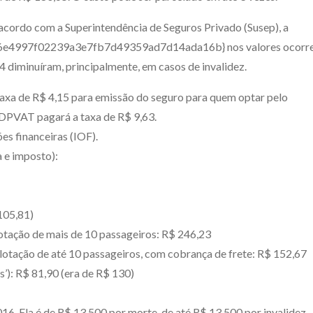
acordo com a Superintendência de Seguros Privado (Susep), a
e4997f02239a3e7fb7d49359ad7d14ada16b} nos valores ocorr
diminuíram, principalmente, em casos de invalidez.
taxa de R$ 4,15 para emissão do seguro para quem optar pelo
 DPVAT pagará a taxa de R$ 9,63.
s financeiras (IOF).
 e imposto):
105,81)
otação de mais de 10 passageiros: R$ 246,23
lotação de até 10 passageiros, com cobrança de frete: R$ 152,67
s’): R$ 81,90 (era de R$ 130)
16. Ela é de R$ 13.500 por morte, de até R$ 13.500 por invalidez